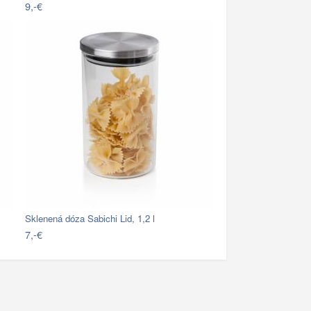
9,-€
Sklenená dóza Sabichi Lid, 1,2 l
7,-€