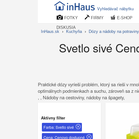
Vyhledávač nábytku
FOTKY
FIRMY
E-SHOP
DISKUSIA
InHaus.sk
›
Kuchyňa
›
Dózy a nádoby na potraviny
Svetlo sivé Cen
Praktické dózy vyrieši problém, ktorý sa rieši v 
optimálnych podmienkach a suchu, zároveň sa z nic
, , Nádoby na cestoviny, nádoby na špagety,
Aktívny filter
Farba: Svetlo sivé
Cena: Cenovo dostupné