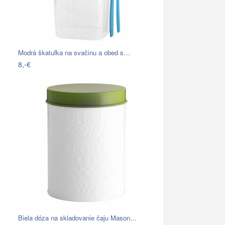
Modrá škatuľka na svačinu a obed s…
8,-€
Biela dóza na skladovanie čaju Mason…