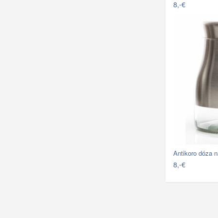
8,-€
Antikoro dóza 
8,-€