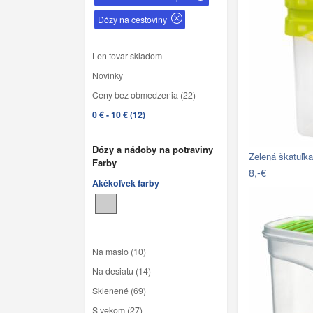
Dózy na cestoviny
Len tovar skladom
Novinky
Ceny bez obmedzenia (22)
0 € - 10 € (12)
Dózy a nádoby na potraviny
Zelená škatuľk
Farby
8,-€
Akékoľvek farby
Na maslo (10)
Na desiatu (14)
Sklenené (69)
S vekom (27)