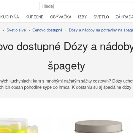
KUCHYŇA
KÚPEĽNE
OBÝVAČKA
IZBY
SVETLO
ZÁHRAD
›
Svetlo sivé
›
Cenovo dostupné
›
Dózy a nádoby na potraviny na špag
ovo dostupné Dózy a nádoby
špagety
mnohých kuchyniach: kam s mnohými načatým sáčky cestovín? Dózy uchov
h ich obsah pohodlne sype do hrnca. K dostaniu sú aj špeciálne dózy 