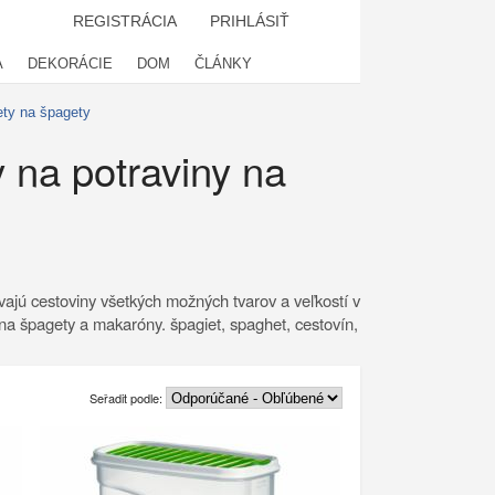
REGISTRÁCIA
PRIHLÁSIŤ
A
DEKORÁCIE
DOM
ČLÁNKY
ety na špagety
 na potraviny na
ajú cestoviny všetkých možných tvarov a veľkostí v
na špagety a makaróny. špagiet, spaghet, cestovín,
Seřadit podle: