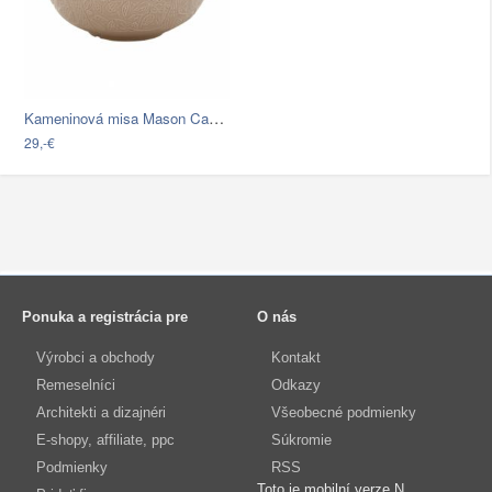
Kameninová misa Mason Cash In The…
29,-€
Ponuka a registrácia pre
O nás
Výrobci a obchody
Kontakt
Remeselníci
Odkazy
Architekti a dizajnéri
Všeobecné podmienky
E-shopy, affiliate, ppc
Súkromie
Podmienky
RSS
Toto je mobilní verze N