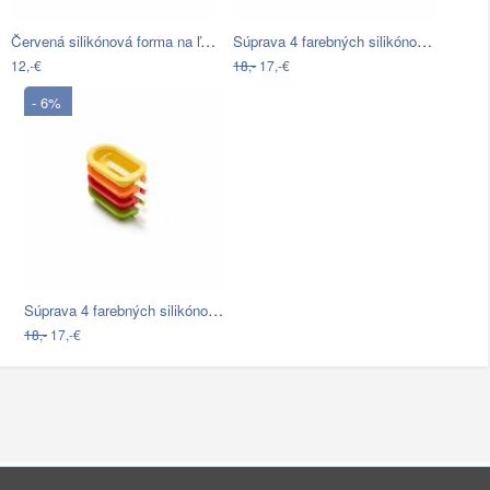
Červená silikónová forma na ľad Lékué…
Súprava 4 farebných silikónových foriem…
12,-€
18,-
17,-€
- 6%
Súprava 4 farebných silikónových foriem…
18,-
17,-€