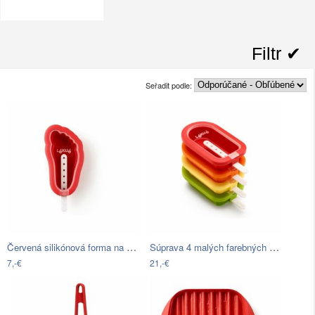
Filtr ✔︎
Seřadit podle:
Červená silikónová forma na zmrzlinu v…
Súprava 4 malých farebných silikónových…
7,-€
21,-€