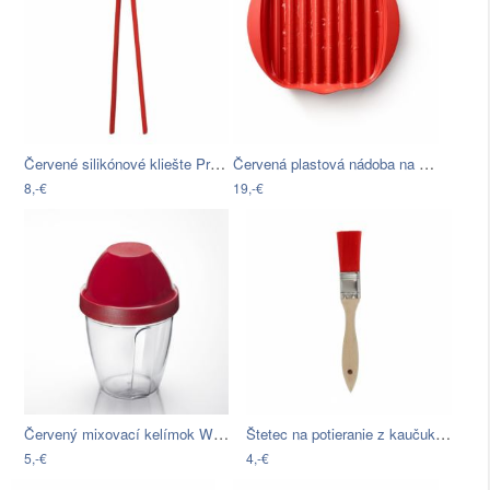
Červené silikónové kliešte Premier…
Červená plastová nádoba na prípravu…
8,-€
19,-€
Červený mixovací kelímok Westmark Mix…
Štetec na potieranie z kaučukovníka T&G…
5,-€
4,-€