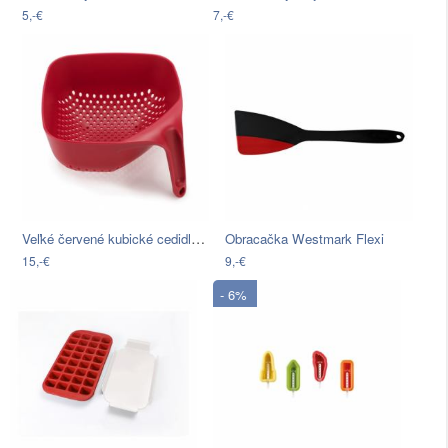
5,-€
7,-€
Veľké červené kubické cedidlo Joseph…
Obracačka Westmark Flexi
15,-€
9,-€
- 6%