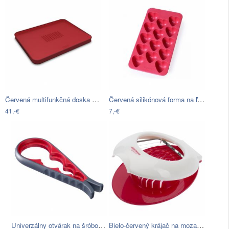
Červená multifunkčná doska na krájanie…
Červená silikónová forma na ľad Lékué…
41,-€
7,-€
Univerzálny otvárak na šróbovacie…
Bielo-červený krájač na mozarellu…