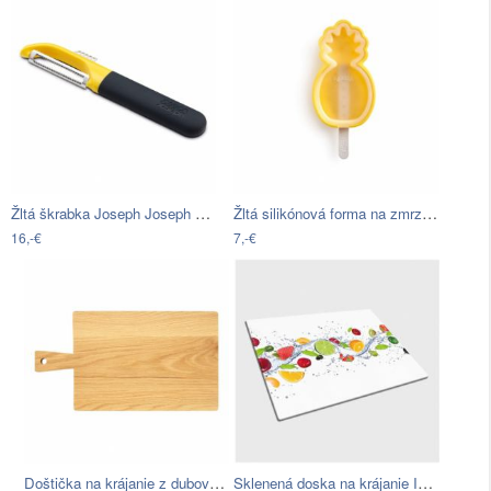
Žltá škrabka Joseph Joseph Multi-peel
Žltá silikónová forma na zmrzlinu v…
16,-€
7,-€
Doštička na krájanie z dubového dreva…
Sklenená doska na krájanie Insigne…