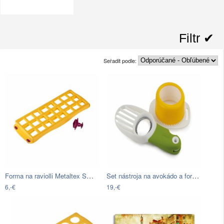
Filtr ✔︎
Seřadit podle:
Forma na raviolli Metaltex Small Yellow…
Set nástroja na avokádo a formičky na…
6,-€
19,-€