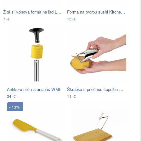
Žltá silikónová forma na ľad Lékué Star…
Forma na tvorbu sushi Kitchen Craft…
7,-€
15,-€
Škrabka s priečnou čepeľou WMF Gourmet,…
Antikoro nôž na ananás WMF
34,-€
11,-€
- 13%