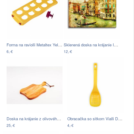
Forma na raviolli Metaltex Yellow,…
Sklenená doska na krájanie Insigne…
6,-€
12,-€
Doska na krájanie z olivového dreva…
Obracačka so sitkom Vialli Design…
25,-€
4,-€