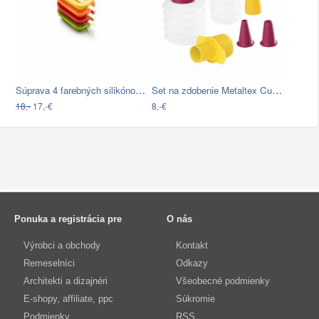
Súprava 4 farebných silikónových foriem…
Set na zdobenie Metaltex Cupcake &…
18,-
17,-€
8,-€
Ponuka a registrácia pre
O nás
Výrobci a obchody
Kontakt
Remeselníci
Odkazy
Architekti a dizajnéri
Všeobecné podmienky
E-shopy, affiliate, ppc
Súkromie
Podmienky
RSS