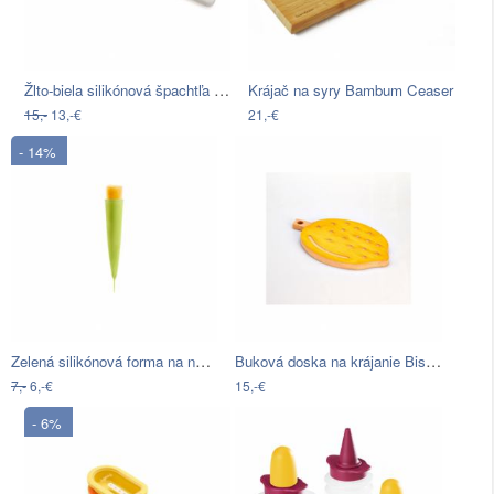
Žlto-biela silikónová špachtľa Josoph…
Krájač na syry Bambum Ceaser
15,-
13,-€
21,-€
- 14%
Zelená silikónová forma na nanuky Lékué…
Buková doska na krájanie Bisetti Lemon,…
7,-
6,-€
15,-€
- 6%