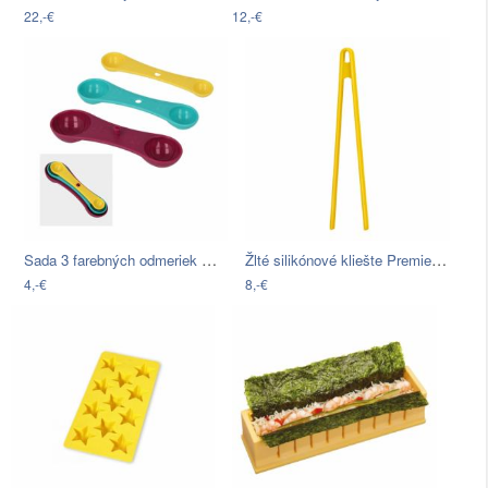
22,-€
12,-€
Sada 3 farebných odmeriek Metaltex…
Žlté silikónové kliešte Premier…
4,-€
8,-€