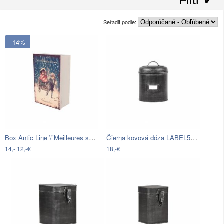
Seřadit podle:
- 14%
Box Antic Line \"Meilleures saveurs\"
Čierna kovová dóza LABEL51, ⌀ 17,5 cm
14,-
12,-€
18,-€