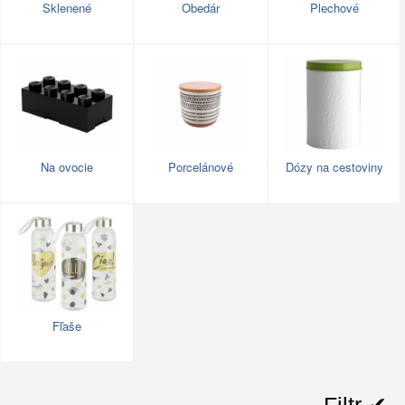
Sklenené
Obedár
Plechové
Na ovocie
Porcelánové
Dózy na cestoviny
Fľaše
Filtr ✔︎