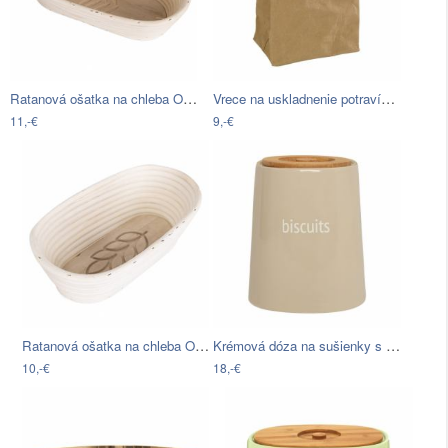
Ratanová ošatka na chleba Orion Lístky,…
Vrece na uskladnenie potravín Wenko,…
11,-€
9,-€
Ratanová ošatka na chleba Orion Klas,…
Krémová dóza na sušienky s bambusovým…
10,-€
18,-€