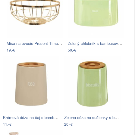
Misa na ovocie Present Time Open Grid…
Zelený chlebník s bambusovým vrchnákom…
19,-€
50,-€
Krémová dóza na čaj s bambusovým…
Zelená dóza na sušienky s bambusovým…
11,-€
20,-€