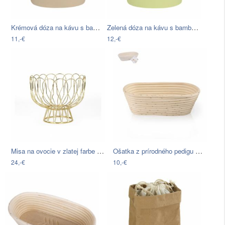
Krémová dóza na kávu s bambusovým…
Zelená dóza na kávu s bambusovým…
11,-€
12,-€
Misa na ovocie v zlatej farbe PT LIVING…
Ošatka z prírodného pedigu Orion Rattan…
24,-€
10,-€