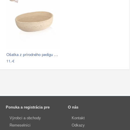
Ošatka z prírodného pedigu Orion Rattan…
11,-€
Ponuka a registrácia pre
O nás
Výrobci a obchody
Kontakt
Remeselníci
Odkazy