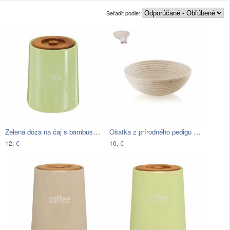
Seřadit podle:
Zelená dóza na čaj s bambusovým…
Ošatka z prírodného pedigu Orion Rattan…
12,-€
10,-€