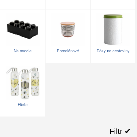
Na ovocie
Porcelánové
Dózy na cestoviny
Fľaše
Filtr ✔︎