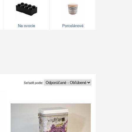
Na ovocie
Porcelánové
Seřadit podle: