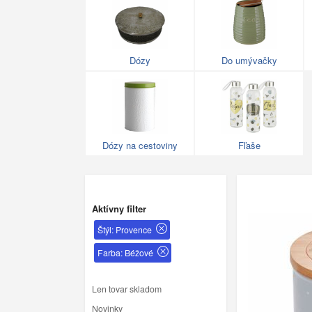
Dózy
Do umývačky
Dózy na cestoviny
Fľaše
Aktívny filter
Štýl: Provence
Farba: Béžové
Len tovar skladom
Novinky