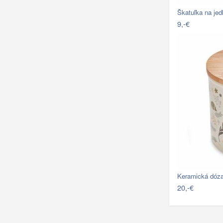
Škatuľka na je
9,-€
Keramická dóz
20,-€