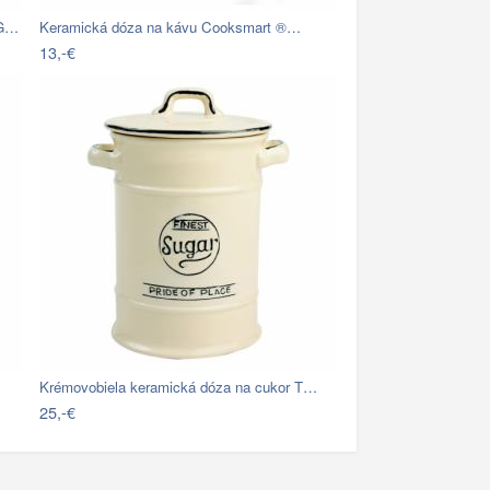
&G…
Keramická dóza na kávu Cooksmart ®…
13,-€
Krémovobiela keramická dóza na cukor T…
25,-€