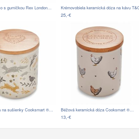
dlo s gumičkou Rex London…
Krémovobiela keramická dóza na kávu T
25,-€
a na sušienky Cooksmart ®…
Béžová keramická dóza Cooksmart ®…
13,-€