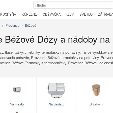
KUCHYŇA
KÚPEĽNE
OBÝVAČKA
IZBY
SVETLO
ZÁHRAD
›
Provence
›
Béžové
 Béžové Dózy a nádoby na 
ózy, fľaše, tašky, chlebníky, termotašky na potraviny. Tisíce výrobkov
ladovanie potravín, Provence Béžové termotašky na potraviny, Prove
Provence Béžové Termosky a termohrnčeky, Provence Béžové Jedlono
Na maslo
Na desiatu
S vekom