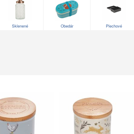
Sklenené
Obedár
Plechové