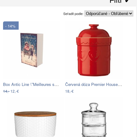
Seřadit podle:
- 14%
Box Antic Line \"Meilleures saveurs\"
Červená dóza Premier Housewares Sweet…
14,-
12,-€
18,-€