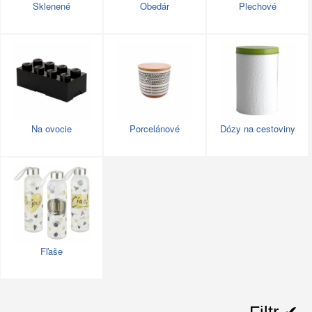
Sklenené
Obedár
Plechové
Na ovocie
Porcelánové
Dózy na cestoviny
Fľaše
Filtr ✔︎