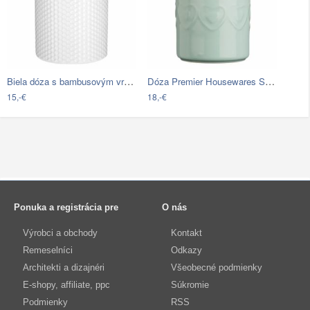
Biela dóza s bambusovým vrchnákom…
Dóza Premier Housewares Sweet Heart
15,-€
18,-€
Ponuka a registrácia pre
O nás
Výrobci a obchody
Kontakt
Remeselníci
Odkazy
Architekti a dizajnéri
Všeobecné podmienky
E-shopy, affiliate, ppc
Súkromie
Podmienky
RSS