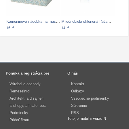
Kameninová nádobka na maslo…
Mliečnobiela sklenená fľaša ReTap s…
16,-€
14,-€
Ponuka a registrácia pre
O nás
Výrobci a obchody
Kontakt
Remeselníci
Odkazy
Architekti a dizajnéri
Všeobecné podmienky
E-shopy, affiliate, ppc
Súkromie
Podmienky
RSS
Toto je mobilní verze N
Pridať firmu