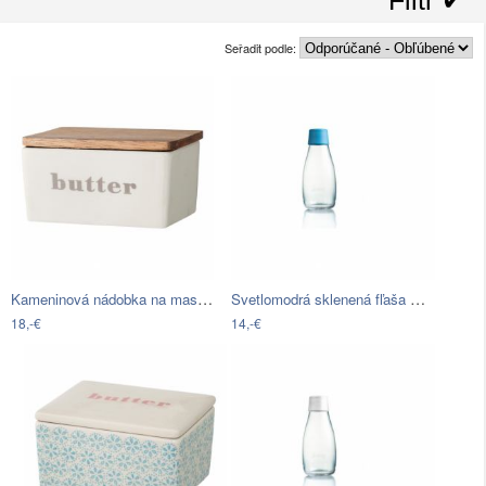
Seřadit podle:
Kameninová nádobka na maslo s viečkom z…
Svetlomodrá sklenená fľaša ReTap s…
18,-€
14,-€