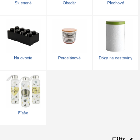
Sklenené
Obedár
Plechové
Na ovocie
Porcelánové
Dózy na cestoviny
Fľaše
Filtr ✔︎