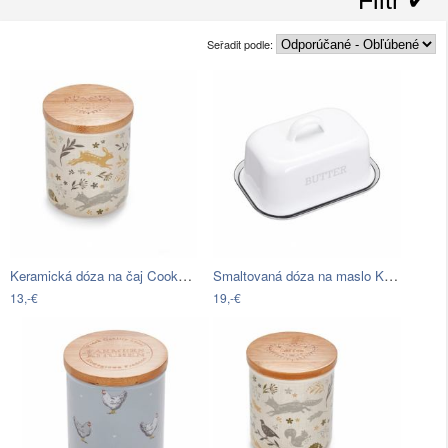
Seřadit podle:
Keramická dóza na čaj Cooksmart ®…
Smaltovaná dóza na maslo Kitchen Craft…
13,-€
19,-€