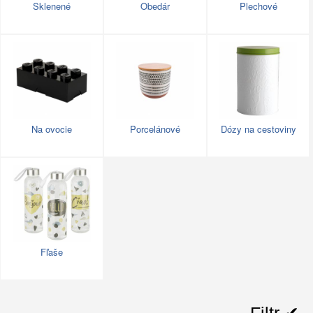
Sklenené
Obedár
Plechové
Na ovocie
Porcelánové
Dózy na cestoviny
Fľaše
Filtr ✔︎